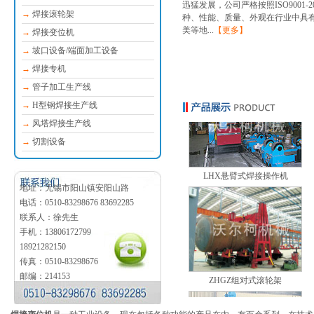
迅猛发展，公司严格按照ISO9001
→
焊接滚轮架
种、性能、质量、外观在行业中具
美等地...
【更多】
LHQ轻型焊接操作机
→
焊接变位机
→
坡口设备/端面加工设备
→
焊接专机
→
管子加工生产线
→
H型钢焊接生产线
→
风塔焊接生产线
LHX悬臂式焊接操作机
→
切割设备
地址：无锡市阳山镇安阳山路
电话：0510-83298676 83692285
联系人：徐先生
手机：13806172799
ZHGZ组对式滚轮架
18921282150
传真：0510-83298676
邮编：214153