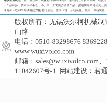
焊接变位机
是一种工业设备，现在包括各种功能的产品在内，有百余系列。在技术上有
一个品种多，技术水平不低，小、中、大发展齐全的产品。按结构形式可分为三类,
件内外环缝和内外纵缝的焊接.包括底座、主动滚轮、从动滚轮、支架、传动装置，
LHQ轻型焊接操作机
版权所有：无锡沃尔柯机械制
山路
电话：0510-83298676 83692
LHX悬臂式焊接操作机
www.wuxivolco.com
邮箱：
sales@wuxivolco.com
、
11042607号-1
网站建设：君
保
ZHGZ组对式滚轮架
险
丝
座
汽
车